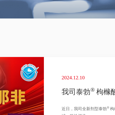
2024.12.10
®
我司泰勃
枸橼
®
近日，我司全新剂型泰勃
枸