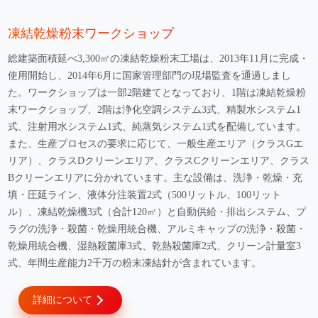
凍結乾燥粉末ワークショップ
総建築面積延べ3,300㎡の凍結乾燥粉末工場は、2013年11月に完成・
使用開始し、2014年6月に国家管理部門の現場監査を通過しまし
た。ワークショップは一部2階建てとなっており、1階は凍結乾燥粉
末ワークショップ、2階は浄化空調システム3式、精製水システム1
式、注射用水システム1式、純蒸気システム1式を配備しています。
また、生産プロセスの要求に応じて、一般生産エリア（クラスGエ
詳細について
リア）、クラスDクリーンエリア、クラスCクリーンエリア、クラス
Bクリーンエリアに分かれています。主な設備は、洗浄・乾燥・充
填・圧延ライン、液体分注装置2式（500リットル、100リット
ル）、凍結乾燥機3式（合計120㎡）と自動供給・排出システム、プ
ラグの洗浄・殺菌・乾燥用統合機、アルミキャップの洗浄・殺菌・
乾燥用統合機、湿熱殺菌庫3式、乾熱殺菌庫2式、クリーン計量室3
式、年間生産能力2千万の粉末凍結針が含まれています。
詳細について
詳細について