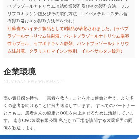
ベプラゾールナトリウム凍結乾燥製剤及びその製剤方法、プル
リフロキサシン錠及びその製剤方法、Lドパメチルエステル含
有製剤及びその製剤方法等を含む）
江蘇省のハイテク製品として6製品が表彰されました。(ラベプ
ラゾールナトリウム注射液、パントプラゾールナトリウム腸溶
性カプセル、セフポドキシム散剤、パントプラゾールナトリウ
ム注射液、クラリスロマイシン散剤、イルベサルタン錠剤）
企業環境
COMPANY ENVIRONMENT
高い責任感を持ち、「患者を救う」ことを常に使命と考え、より多
くの患者を助けることに努力邁進しています。 すべてのパートナー
とともに、患者さんの健康とQOLを向上させるために活動していま
す。 南京C&O製薬有限公司 私たちの工場を訪問する製薬業界の同
僚を歓迎します。