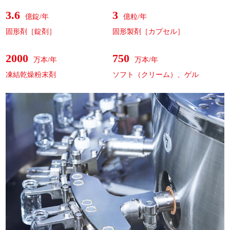
3.6
3
億錠/年
億粒/年
固形剤［錠剤］
固形製剤［カプセル］
2000
750
万本/年
万本/年
凍結乾燥粉末剤
ソフト（クリーム）、ゲル