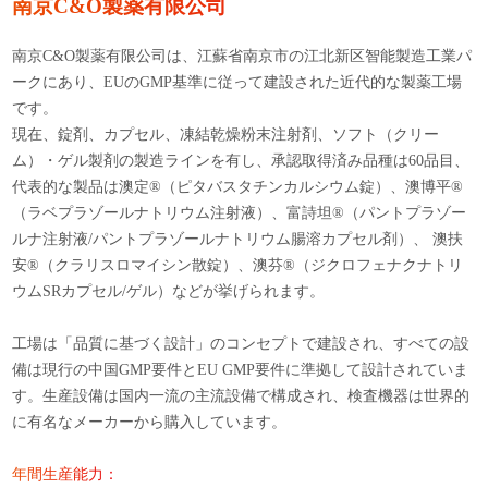
南京C&O製薬有限公司
南京C&O製薬有限公司は、江蘇省南京市の江北新区智能製造工業パ
ークにあり、EUのGMP基準に従って建設された近代的な製薬工場
です。
現在、錠剤、カプセル、凍結乾燥粉末注射剤、ソフト（クリー
ム）・ゲル製剤の製造ラインを有し、承認取得済み品種は60品目、
代表的な製品は澳定®（ピタバスタチンカルシウム錠）、澳博平®
（ラベプラゾールナトリウム注射液）、富詩坦®（パントプラゾー
ルナ注射液/パントプラゾールナトリウム腸溶カプセル剤）、 澳扶
安®（クラリスロマイシン散錠）、澳芬®（ジクロフェナクナトリ
ウムSRカプセル/ゲル）などが挙げられます。
工場は「品質に基づく設計」のコンセプトで建設され、すべての設
備は現行の中国GMP要件とEU GMP要件に準拠して設計されていま
す。生産設備は国内一流の主流設備で構成され、検査機器は世界的
に有名なメーカーから購入しています。
年間生産能力：