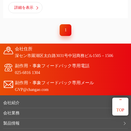
詳細を表示
1
会社住所
深セン市羅湖区太白路3031号中冠商務ビル1505－1506
副作用・事象フィードバック専用電話
025-6816 1304
副作用・事象フィードバック専用メール
GVP@changao.com
会社紹介
TOP
会社業務
製品情報