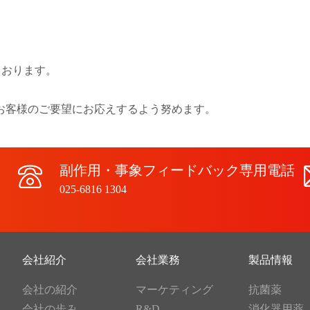
ております。
可能な限りお客様のご要望にお応えするよう努めます。
副作用・事象フィードバック専用電話
－
025-6816 1304
会社紹介
会社業務
製品情報
会社の紹介
マーケティング
抗菌薬
会社の歩み
R&D
消化器用薬