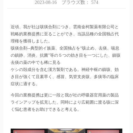
2023-08-16
ブラウズ数：
574
近頃、我が社は咳痰合剤につき、雲南金柯製薬有限公司と
戦略的業務提携に至ることができ、当該品種の全国独占代
理権を獲得しました。
咳痰合剤
--
典型的イ族薬、全国独占を
“
咳止め、去痰、喘息
の鎮静、消炎、抗菌
”
等の５つの効き目を一つにした、鎮咳
去痰の薬の中でも稀に見る
ケシの殻成分を含む漢方製剤である。神経中枢の鎮咳、効
き目が強くて且素早く、感冒、気管支炎咳、多痰等の臨床
症状に適する。
今回の業務提携は更に一段と我が社の呼吸器官用薬の製品
ラインアップを拡充した、同時により広範囲に渡る咳に深
く悩む患者をお助けできると考える。