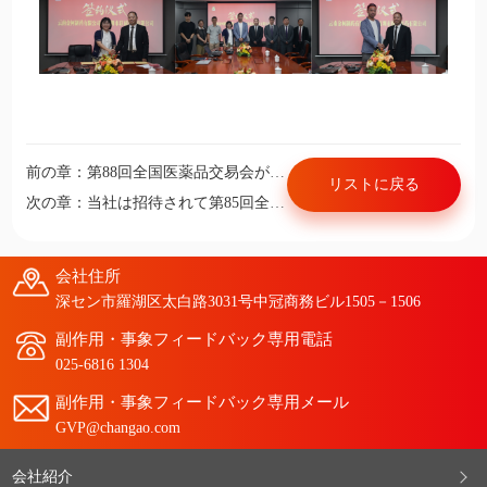
前の章：第88回全国医薬品交易会が成功裏に閉幕、またのご再会を期待
リストに戻る
次の章：当社は招待されて第85回全国薬品交易会に出展頂く
会社住所
深セン市羅湖区太白路3031号中冠商務ビル1505－1506
副作用・事象フィードバック専用電話
025-6816 1304
副作用・事象フィードバック専用メール
GVP@changao.com
会社紹介